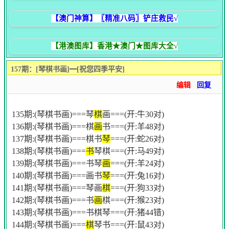
【澳门神算】〖精准八码〗铲庄救民√
【港澳图库】香港★澳门★图库大全√
157期：[琴棋书画]━[祝您四季平安]
编辑
回复
135期:(琴棋书画)===琴
棋
画===(开:牛30对)
136期:(琴棋书画)===棋
画
书===(开:羊48对)
137期:(琴棋书画)===棋书
琴
===(开:蛇26对)
138期:(琴棋书画)===
书
琴棋===(开:马49对)
139期:(琴棋书画)===书琴
画
===(开:羊24对)
140期:(琴棋书画)===画书
琴
===(开:兔16对)
141期:(琴棋书画)===琴画
棋
===(开:狗33对)
142期:(琴棋书画)===书
画
棋===(开:猴23对)
143期:(琴棋书画)===书棋琴===(开:猪44错)
144期:(琴棋书画)===
棋
琴书===(开:鼠43对)