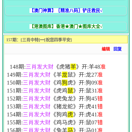
【澳门神算】〖精准八码〗铲庄救民√
【港澳图库】香港★澳门★图库大全√
157期：[三肖中特]━[祝您四季平安]
编辑
回复
148期:
三肖发大财
《虎猪
羊
》开:羊48
准
149期:
三肖发大财
《羊
龙
鼠》开:龙27
准
150期:
三肖发大财
《鸡
狗
虎》开:狗09
准
151期:
三肖发大财
《虎鸡
鼠
》开:鼠31
准
152期:
三肖发大财
《虎兔龙》开:狗45
错
153期:
三肖发大财
《猪龙蛇》开:虎41
错
154期:
三肖发大财
《狗鸡
虎
》开:虎41
准
155期:
三肖发大财
《鸡马虎》开:鼠07
错
156期:
三肖发大财
《兔羊
马
》开:马01
准